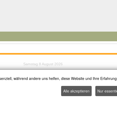
Samstag 8 August 2026
senziell, während andere uns helfen, diese Website und Ihre Erfahrung
Text Size
Alle akzeptieren
Nur essenti
(c) Abteilung Kinder, Jugend, Schule und Kultur