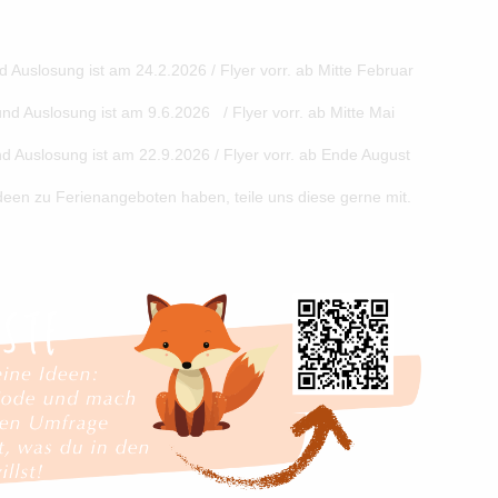
 Auslosung ist am 24.2.2026 / Flyer vorr. ab Mitte Februar
d Auslosung ist am 9.6.2026 / Flyer vorr. ab Mitte Mai
d Auslosung ist am 22.9.2026 / Flyer vorr. ab Ende August
deen zu Ferienangeboten haben, teile uns diese gerne mit.