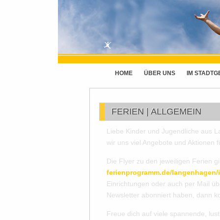
HOME
ÜBER UNS
IM STADTG
FERIEN | ALLGEMEIN
Liebe Kinder und Jugendliche aus L
wir uns viel Angebote und Aktionen f
Die Flyer zu den jeweiligen Ferien 
ferienprogramm.de/langenhagen/
Einrichtungen oder auch per Mail 
Newsletter abonniert haben, dann ko
Freue dich auf viele spannende, lust