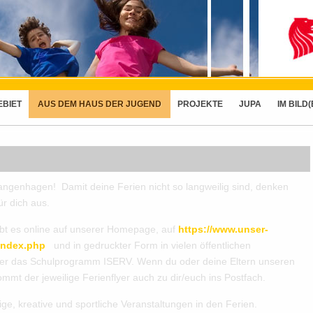
EBIET
AUS DEM HAUS DER JUGEND
PROJEKTE
JUPA
IM BILD(
angenhagen! Damit deine Ferien nicht so langweilig sind, denken
ür dich aus.
gibt es online auf unserer Homepage, auf
https://www.unser-
index.php
und in gedruckter Form in vielen öffentlichen
über das Schulprogramm ISERV. Wenn du oder deine Eltern unseren
mmt der jeweilige Ferienflyer auch zu dir/euch ins Postfach.
ige, kreative und sportliche Veranstaltungen in den Ferien.